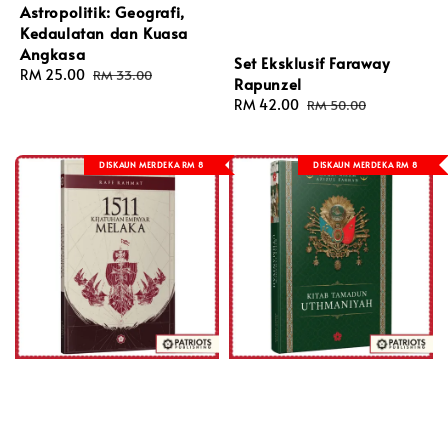
Astropolitik: Geografi,
Kedaulatan dan Kuasa
Angkasa
Set Eksklusif Faraway
Sale
RM 25.00
Regular
RM 33.00
Rapunzel
price
price
Sale
RM 42.00
Regular
RM 50.00
price
price
DISKAUN MERDEKA RM 8
DISKAUN MERDEKA RM 8