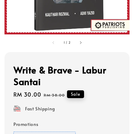
1
/
2
Write & Brave - Labur
Santai
Sale
RM 30.00
Regular
Sale
RM 38.00
price
price
Fast Shipping
Promotions