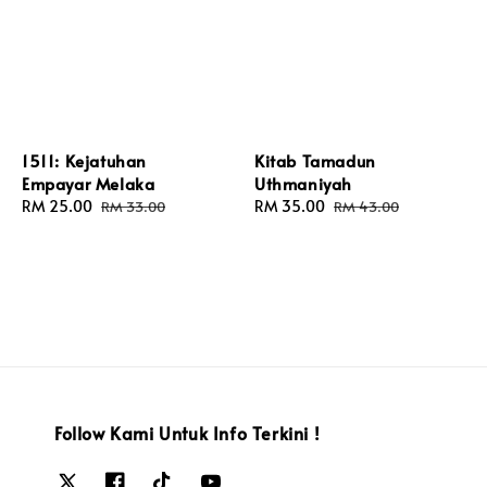
1511: Kejatuhan
Kitab Tamadun
Empayar Melaka
Uthmaniyah
Sale
RM 25.00
Regular
Sale
RM 35.00
Regular
RM 33.00
RM 43.00
price
price
price
price
Follow Kami Untuk Info Terkini !