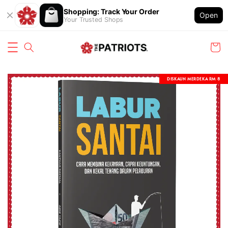
Shopping: Track Your Order
Open
Your Trusted Shops
DISKAUN MERDEKA RM 8