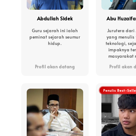
Abdullah Sidek
Abu Huzaifa
Guru sejarah ini ialah
Jurutera dar
peminat sejarah seumur
yang menulis
hidup.
teknologi, sej
impaknya te
masyarakat 
Profil akan datang
Profil akan
Penulis Best-Selle