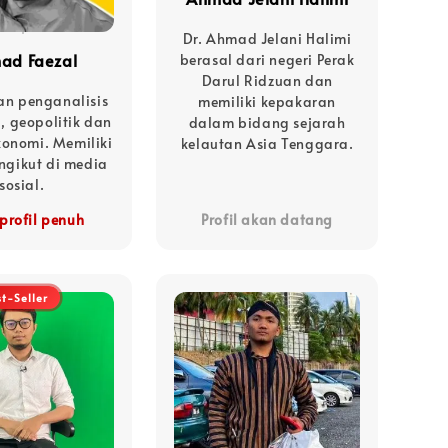
Dr. Ahmad Jelani Halimi
ad Faezal
berasal dari negeri Perak
Darul Ridzuan dan
an penganalisis
memiliki kepakaran
, geopolitik dan
dalam bidang sejarah
konomi. Memiliki
kelautan Asia Tenggara.
engikut di media
sosial.
profil penuh
Profil akan datang
st-Seller