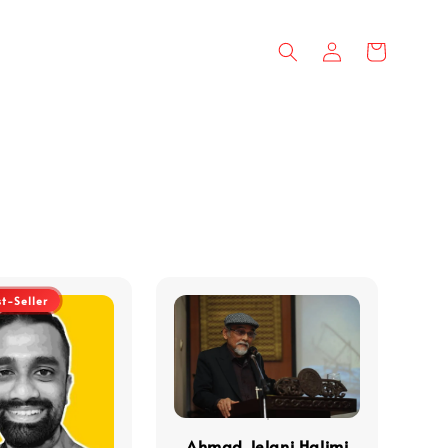
st-Seller
Ahmad Jelani Halimi