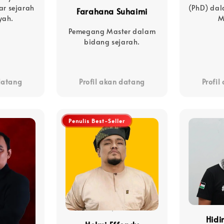
r sejarah
(PhD) dal
Farahana Suhaimi
yah.
M
Pemegang Master dalam
bidang sejarah.
 datang
Profil akan datang
Profil
Penulis Best-Seller
Hidir