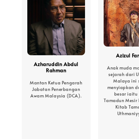
Azizul Fa
Azharuddin Abdul
Anak muda ma
Rahman
sejarah dari U
Malaya ini
Mantan Ketua Pengarah
menyiapkan d
Jabatan Penerbangan
besar iaitu
Awam Malaysia (DCA).
Tamadun Mesir 
Kitab Tam
Uthmaniy