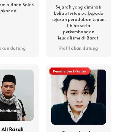
am bidang Sains
Sejarah yang diminati
akanan
beliau tertumpu kepada
sejarah peradaban Jepun,
China serta
perkembangan
feudalisme di Barat.
 akan datang
Profil akan datang
Penulis Best-Seller
 Ali Razali