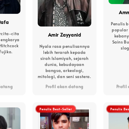
Amm
tafa
Penulis 
popular 
rcita-cita
Amir Zayyanid
kebany
pengkarya
Sains Bu
 Hitchcock
Nyala rasa penulisannya
slo
Fujiko.
lebih terarah kepada
sirah Islamiyah, sejarah
dunia, kebudayaan
bangsa, arkeologi,
mitologi, dan seni sastera.
 datang
Profil akan datang
Profil
Penulis Best-Seller
Penulis Be