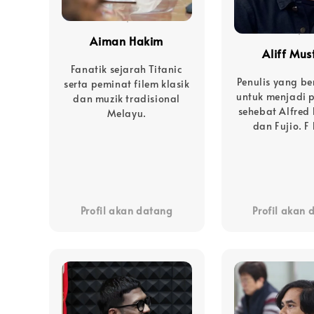
Aiman Hakim
Aliff Mus
Fanatik sejarah Titanic
Penulis yang be
serta peminat filem klasik
untuk menjadi 
dan muzik tradisional
sehebat Alfred
Melayu.
dan Fujio. F 
Profil akan datang
Profil akan