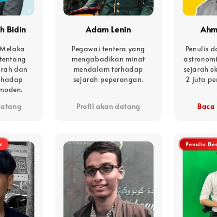
h Bidin
Adam Lenin
Ahm
i Melaka
Pegawai tentera yang
Penulis d
 tentang
mengabadikan minat
astronomi
arah dan
mendalam terhadap
sejarah e
rhadap
sejarah peperangan.
2 juta p
moden.
 datang
Profil akan datang
Baca 
r
Penulis Be