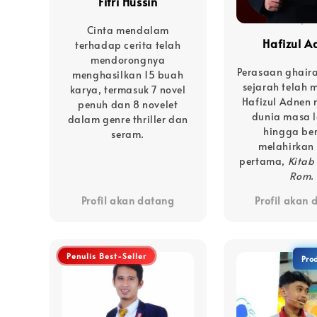
Fitri Hussin
Cinta mendalam
Hafizul A
terhadap cerita telah
mendorongnya
Perasaan ghair
menghasilkan 15 buah
sejarah telah
karya, termasuk 7 novel
Hafizul Adnen
penuh dan 8 novelet
dunia masa 
dalam genre thriller dan
hingga be
seram.
melahirkan
pertama,
Kita
Rom
.
Profil akan datang
Profil akan
Penulis Best-Seller
Prod