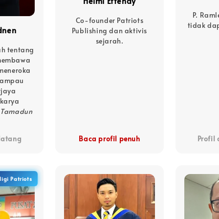
Helmi Effendy
P. Raml
Co-founder Patriots
tidak da
dnen
Publishing dan aktivis
sejarah.
ah tentang
 membawa
 meneroka
lampau
rjaya
 karya
b Tamadun
 datang
Baca profil penuh
Profil
igi Patriots