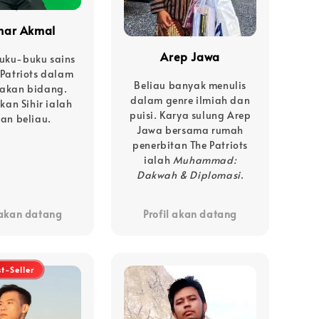
ar Akmal
Arep Jawa
buku-buku sains
Patriots dalam
Beliau banyak menulis
akan bidang.
dalam genre ilmiah dan
kan Sihir ialah
puisi. Karya sulung Arep
gan beliau.
Jawa bersama rumah
penerbitan The Patriots
ialah
Muhammad:
Dakwah & Diplomasi
.
 akan datang
Profil akan datang
st-Seller