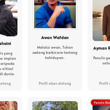
Awan Wafdan
shaini
Melalui awan, Tuhan
Ayman 
sedang berbicara tentang
tis yang
kehidupan.
Penulis g
a implan
satu
 daripada
 nitinol
di dunia.
 datang
Profil akan datang
Profil
Penulis Be