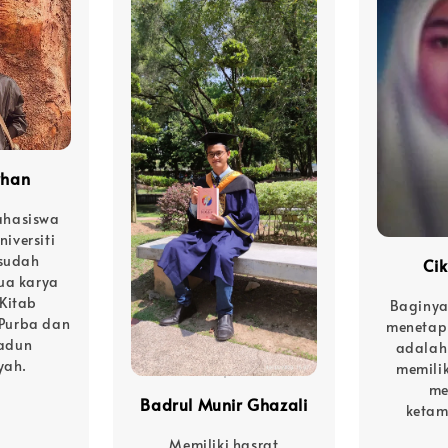
rhan
hasiswa
niversiti
 sudah
Cik
ua karya
 Kitab
Baginya
Purba dan
menetapk
adun
adalah
yah.
memilik
me
Badrul Munir Ghazali
keta
Memiliki hasrat