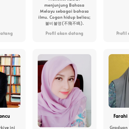
menjunjung Bahasa
Melayu sebagai bahasa
ilmu. Cogan hidup beliau;
불비불명(不飛不鳴).
 datang
Profil akan datang
Profil
oncu
Farahi
kiye ini
Graduan 