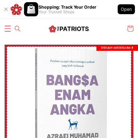
Shopping: Track Your Order
Open
Your Trusted Shops
DISKAUN MERDEKA RM 8