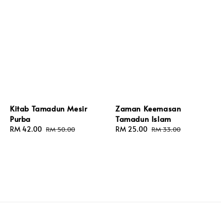
Kitab Tamadun Mesir
Zaman Keemasan
Purba
Tamadun Islam
Sale
RM 42.00
Regular
Sale
RM 25.00
Regular
RM 50.00
RM 33.00
price
price
price
price