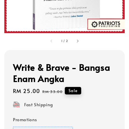
1
/
2
Write & Brave - Bangsa
Enam Angka
Sale
RM 25.00
Regular
Sale
RM 33.00
price
price
Fast Shipping
Promotions