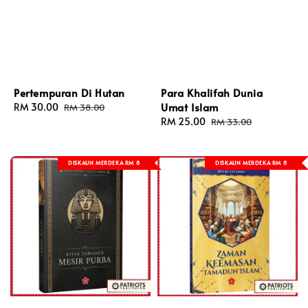
Pertempuran Di Hutan
Para Khalifah Dunia
Umat Islam
Sale
RM 30.00
Regular
RM 38.00
price
price
Sale
RM 25.00
Regular
RM 33.00
price
price
DISKAUN MERDEKA RM 8
DISKAUN MERDEKA RM 8