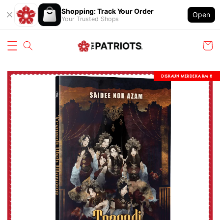
Shopping: Track Your Order
Open
Your Trusted Shops
DISKAUN MERDEKA RM 8