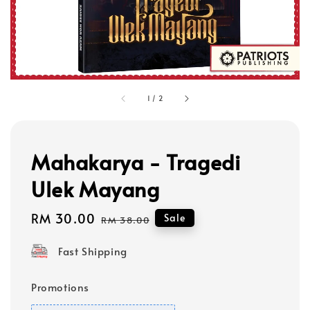
1
/
2
Mahakarya - Tragedi
Ulek Mayang
Sale
RM 30.00
Regular
Sale
RM 38.00
price
price
Fast Shipping
Promotions