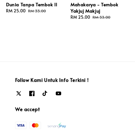
Dunia Tanpa Tembok II
Mahakarya - Tembok
Yakjuj Makjuj
Sale
RM 25.00
Regular
RM 33.00
price
price
Sale
RM 25.00
Regular
RM 33.00
price
price
Follow Kami Untuk Info Terkini !
We accept