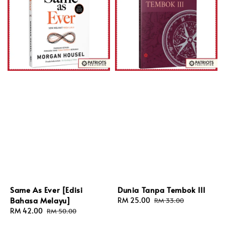
Same As Ever [Edisi
Dunia Tanpa Tembok III
Bahasa Melayu]
Sale
RM 25.00
Regular
RM 33.00
Sale
RM 42.00
Regular
price
price
RM 50.00
price
price