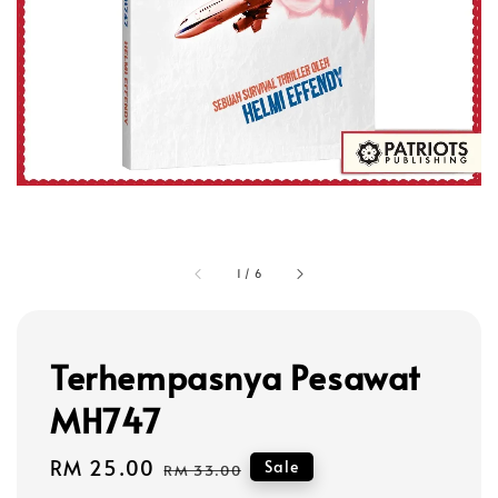
1
/
6
Terhempasnya Pesawat
MH747
Sale
RM 25.00
Regular
Sale
RM 33.00
price
price