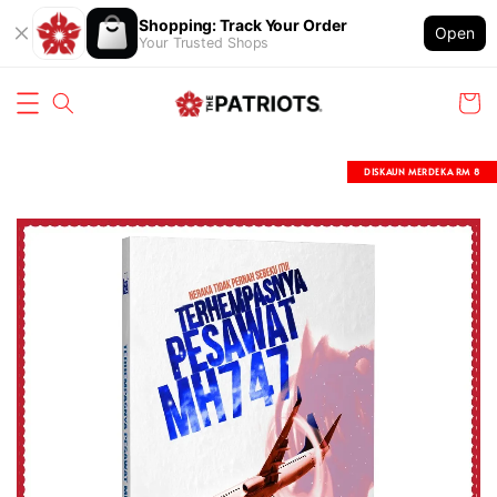
Shopping: Track Your Order
Open
Your Trusted Shops
DISKAUN MERDEKA RM 8