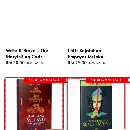
Write & Brave - The
1511: Kejatuhan
Storytelling Code
Empayar Melaka
Sale
RM 30.00
Regular
Sale
RM 25.00
Regular
RM 38.00
RM 33.00
price
price
price
price
DISKAUN MERDEKA RM 8
DISKAUN MERDEKA RM 8