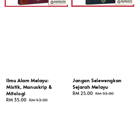
Ilmu Alam Melayu:
Jangan Selewengkan
Mistik, Manuskrip &
Sejarah Melayu
Mitologi
Sale
RM 25.00
Regular
RM 33.00
Sale
RM 35.00
Regular
price
price
RM 43.00
price
price