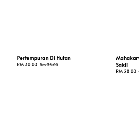
Pertempuran Di Hutan
Mahakary
Sakti
Sale
RM 30.00
Regular
RM 38.00
price
price
Sale
RM 28.00
price