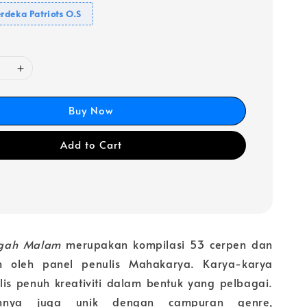
rdeka Patriots O.S
Buy Now
Add to Cart
ngah Malam
merupakan kompilasi 53 cerpen dan
m oleh panel penulis Mahakarya. Karya-karya
ulis penuh kreativiti dalam bentuk yang pelbagai.
mnya juga unik dengan campuran genre,