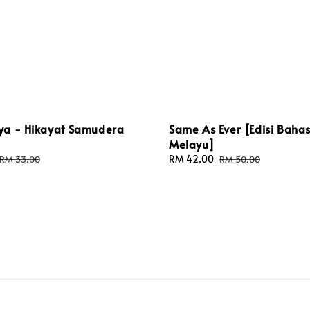
a - Hikayat Samudera
Same As Ever [Edisi Baha
Melayu]
Regular
Sale
RM 42.00
Regular
RM 33.00
RM 50.00
price
price
price