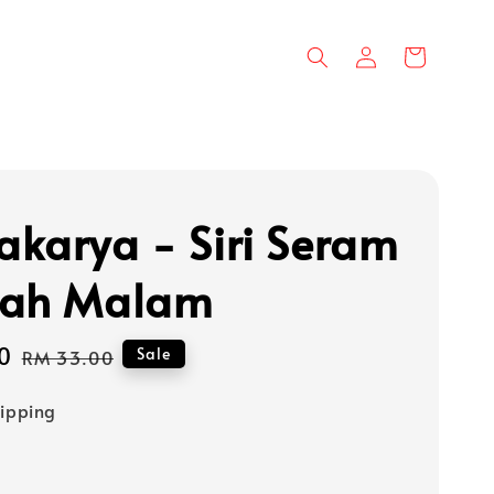
karya - Siri Seram
gah Malam
0
Regular
Sale
RM 33.00
price
hipping