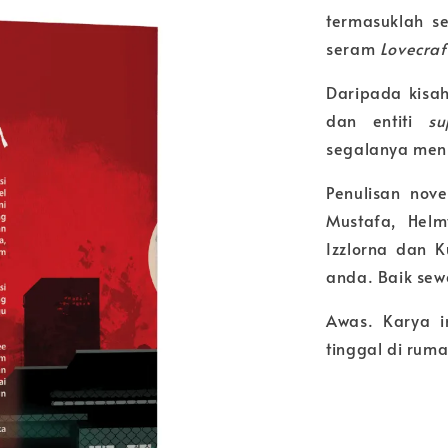
termasuklah s
seram
Lovecraf
Daripada kisah
dan entiti
su
segalanya men
Penulisan nove
Mustafa, Helm
Izzlorna dan K
anda. Baik sew
Awas. Karya i
tinggal di ruma