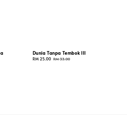
sa
Dunia Tanpa Tembok III
Sale
RM 25.00
Regular
RM 33.00
price
price