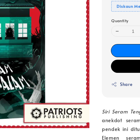
Diskaun Me
Quantity
Share
Siri Seram Te
anekdot sera
pendek ini dit
Elemen sera