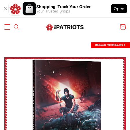
Shopping: Track Your Order
Open
Your Trusted Shops
DISKAUN MERDEKA RM 8