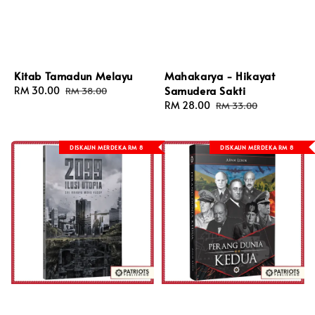
Kitab Tamadun Melayu
Mahakarya - Hikayat
Samudera Sakti
Sale
RM 30.00
Regular
RM 38.00
price
price
Sale
RM 28.00
Regular
RM 33.00
price
price
DISKAUN MERDEKA RM 8
DISKAUN MERDEKA RM 8