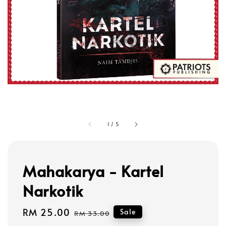
1
/
5
Mahakarya - Kartel
Narkotik
Sale
RM 25.00
Regular
Sale
RM 33.00
price
price