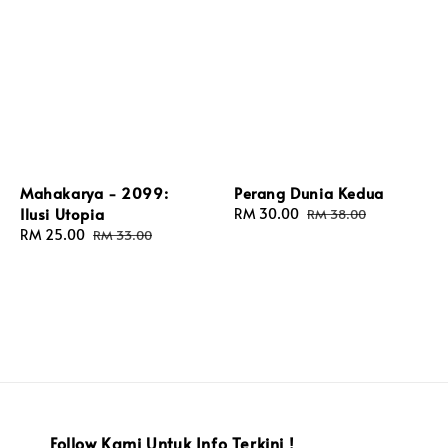
Mahakarya - 2099:
Perang Dunia Kedua
Ilusi Utopia
Sale
RM 30.00
Regular
RM 38.00
Sale
RM 25.00
Regular
price
price
RM 33.00
price
price
Follow Kami Untuk Info Terkini !