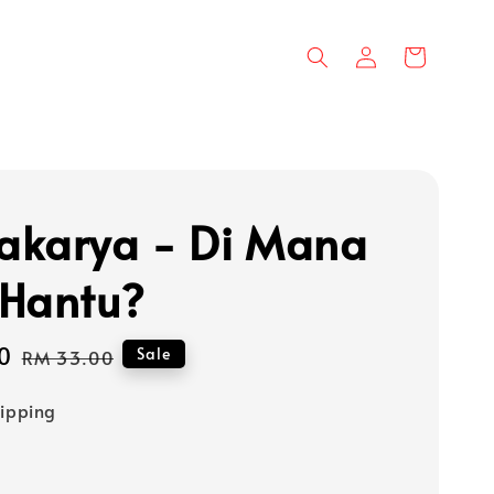
karya - Di Mana
Hantu?
0
Regular
Sale
RM 33.00
price
hipping