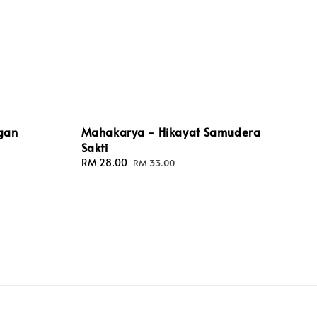
gan
Mahakarya - Hikayat Samudera
Sakti
Sale
RM 28.00
Regular
RM 33.00
price
price