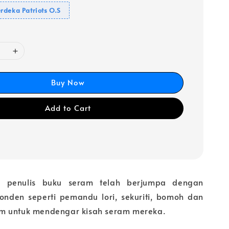
rdeka Patriots O.S
Buy Now
Add to Cart
g penulis buku seram telah berjumpa dengan
nden seperti pemandu lori, sekuriti, bomoh dan
m untuk mendengar kisah seram mereka.