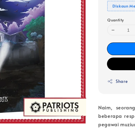
Diskaun Me
Quantity
Share
Naim, seoran
beberapa respo
pegawai muziu