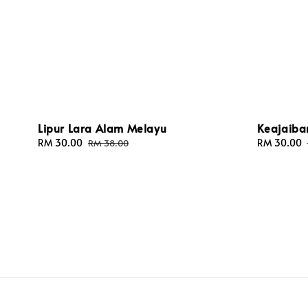
Lipur Lara Alam Melayu
Keajaiba
Sale
RM 30.00
Regular
Sale
RM 30.00
RM 38.00
price
price
price