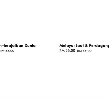
n-keajaiban Dunia
Melayu: Laut & Perdagan
Regular
Sale
RM 25.00
Regular
RM 38.00
RM 33.00
price
price
price