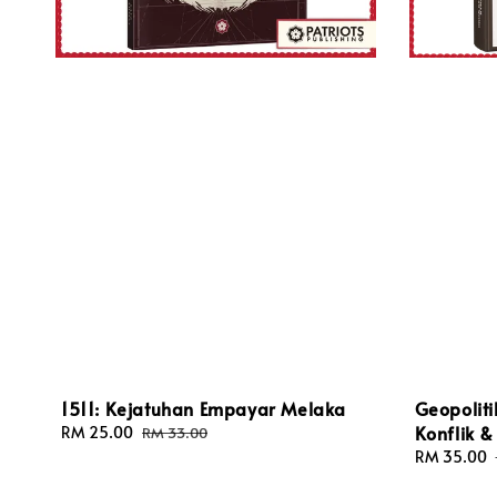
1511: Kejatuhan Empayar Melaka
Geopoliti
Konflik 
Sale
RM 25.00
Regular
RM 33.00
price
price
Sale
RM 35.00
price