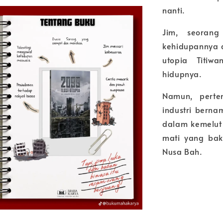
nanti.
Jim, seoran
kehidupannya d
utopia Titiw
hidupnya.
Namun, perte
industri berna
dalam kemelut 
mati yang bak
Nusa Bah.