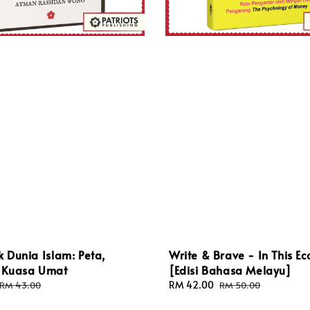
k Dunia Islam: Peta,
Write & Brave - In This E
& Kuasa Umat
[Edisi Bahasa Melayu]
Regular
Sale
RM 42.00
Regular
RM 43.00
RM 50.00
price
price
price