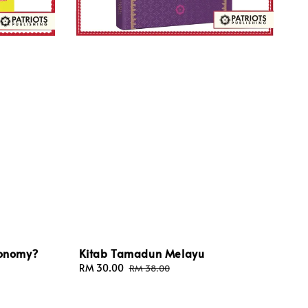
conomy?
Kitab Tamadun Melayu
Sale
RM 30.00
Regular
RM 38.00
price
price