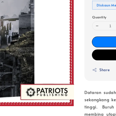
Diskaun Me
Quantity
Share
Dataran sudah
sekangkang ke
tinggi. Buru
membina utopi