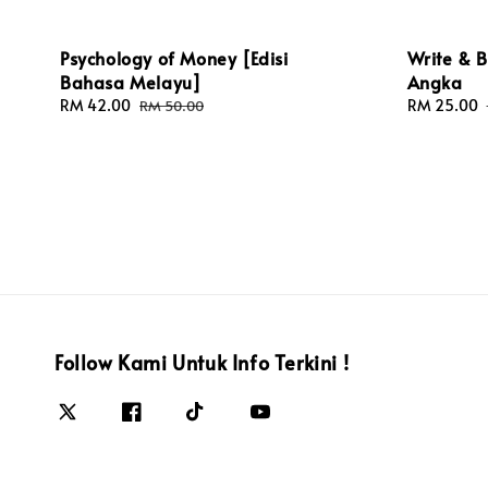
Psychology of Money [Edisi
Write & 
Bahasa Melayu]
Angka
Sale
RM 42.00
Regular
Sale
RM 25.00
RM 50.00
price
price
price
Follow Kami Untuk Info Terkini !