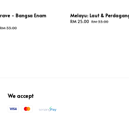
Brave - Bangsa Enam
Melayu: Laut & Perdagan
Sale
RM 25.00
Regular
RM 33.00
price
price
Regular
RM 33.00
price
We accept