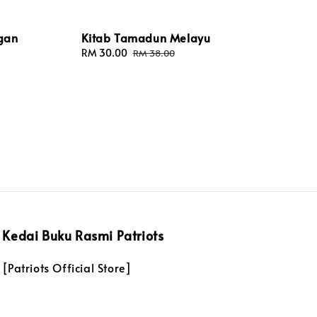
gan
Kitab Tamadun Melayu
Sale
RM 30.00
Regular
RM 38.00
price
price
Kedai Buku Rasmi Patriots
[Patriots Official Store]