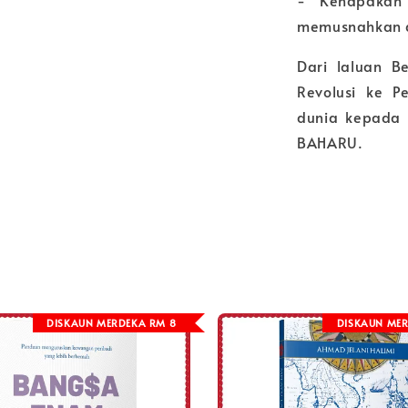
- Kenapakah
memusnahkan d
Dari laluan B
Revolusi ke P
dunia kepada
BAHARU.
DISKAUN MERDEKA RM 8
DISKAUN MER