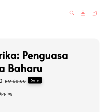
ika: Penguasa
a Baharu
0
Regular
Sale
RM 60.00
price
hipping