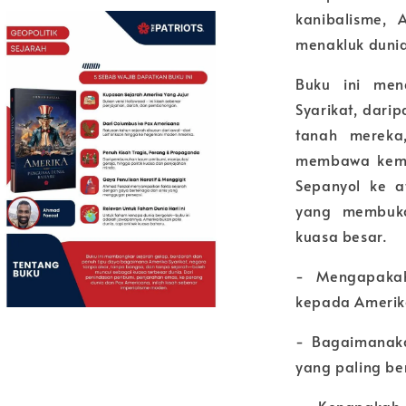
kanibalisme,
menakluk duni
Buku ini men
Syarikat, dari
tanah mereka
membawa kemu
Sepanyol ke at
yang membuka
kuasa besar.
- Mengapakah
kepada Amerik
- Bagaimanak
yang paling be