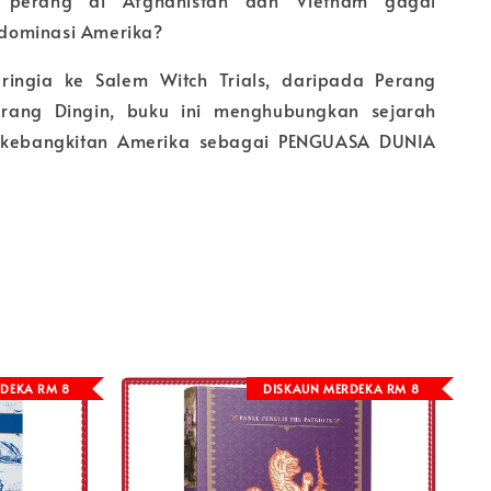
 perang di Afghanistan dan Vietnam gagal
ominasi Amerika?
eringia ke Salem Witch Trials, daripada Perang
erang Dingin, buku ini menghubungkan sejarah
 kebangkitan Amerika sebagai PENGUASA DUNIA
DEKA RM 8
DISKAUN MERDEKA RM 8